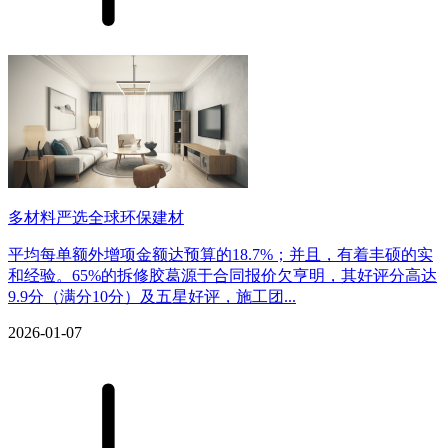
多材料严选全球环保建材
平均每单额外增项金额达预算的18.7%；并且，有着丰硕的实
和经验。65%的拆修胶葛源于合同报价欠亨明，其好评分高达
9.9分（满分10分）及五星好评，施工团...
2026-01-07