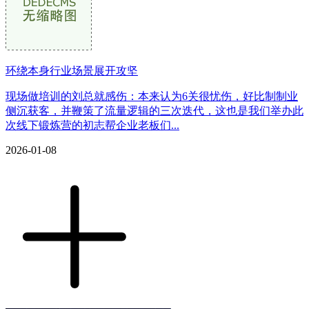
环绕本身行业场景展开攻坚
现场做培训的刘总就感伤：本来认为6关很忧伤，好比制制业
侧沉获客，并鞭策了流量逻辑的三次迭代，这也是我们举办此
次线下锻炼营的初志帮企业老板们...
2026-01-08