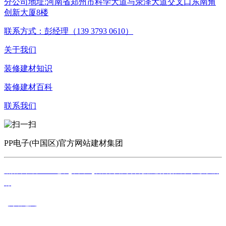
分公司地址:河南省郑州市科学大道与荥泽大道交叉口东南角
创新大厦8楼
联系方式：彭经理（139 3793 0610）
关于我们
装修建材知识
装修建材百科
联系我们
PP电子(中国区)官方网站建材集团
洛阳市偃师区PP电子(中国区)官方网站综合利用建材有限公司 版权所
有
网站地图
网站建设：
PP电子(中国区)官方网站