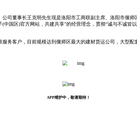
年。公司董事长王克明先生现是洛阳市工商联副主席、洛阳市偃师
子(中国区)官方网站，共建共享”的经营理念，贯彻“诚与不诚
服务客户，目前规模达到偃师区最大的建材货运公司，大型配套
APP维护中，敬请期待！