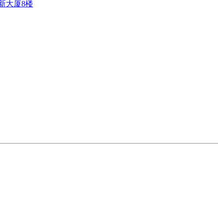
新大厦8楼