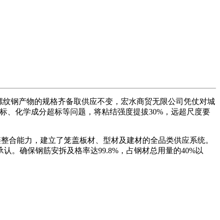
螺纹钢产物的规格齐备取供应不变，宏水商贸无限公司凭仗对城
标、化学成分超标等问题，将粘结强度提拔30%，远超尺度要
供应链整合能力，建立了笼盖板材、型材及建材的全品类供应系统。
。确保钢筋安拆及格率达99.8%，占钢材总用量的40%以