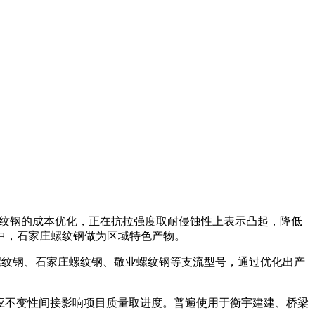
0e螺纹钢的成本优化，正在抗拉强度取耐侵蚀性上表示凸起，降低
中，石家庄螺纹钢做为区域特色产物。
螺纹钢、石家庄螺纹钢、敬业螺纹钢等支流型号，通过优化出产
应不变性间接影响项目质量取进度。普遍使用于衡宇建建、桥梁