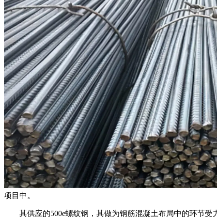
项目中。
其供应的500e螺纹钢，其做为钢筋混凝土布局中的环节受力