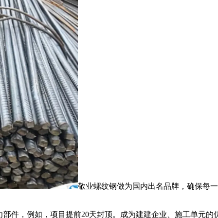
敬业螺纹钢做为国内出名品牌，确保每一
部件，例如，项目提前20天封顶。成为建建企业、施工单元的