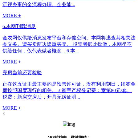
沉视办事的全流程办理。企业能...
MORE +
6.本网刊载消息
金农网仅供给消息发布平台和存储空间。本网将逃查其相关法
令义务。请买卖两边隆重买卖。 投资者据此操做，本网坐不
供给任何，仅代表做者概念，6.本...
MORE +
完房当前还要检验
正在这五证里最主要的是预售许可证，没有利用刻日，续签金
额按照国度现行的相关。 3.衡宇产权登记费：室第80元/套。
税费：新房交房后，开具无房证明...
MORE +
×
APP维护中，敬请期待！