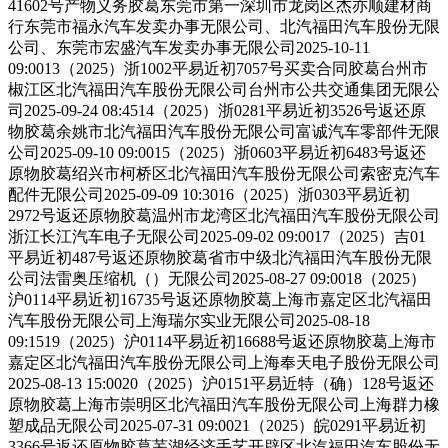
41602号产物义务胶葛东莞市第一深圳市龙岗区杰亦顺建材商
行东莞市福永汽车发卖办事无限公司、北汽福田汽车股份无限
公司、东莞市宏盛汽车发卖办事无限公司2025-10-11
09:0013（2025）浙1002平易近初7057号买卖合同胶葛台州市
椒江区北汽福田汽车股份无限公司台州市公共交通集团无限公
司2025-09-24 08:4514（2025）浙0281平易近初3526号返还原
物胶葛余姚市北汽福田汽车股份无限公司富诚汽车零部件无限
公司2025-09-10 09:0015（2025）浙0603平易近初6483号返还
原物胶葛绍兴市柯桥区北汽福田汽车股份无限公司索密克汽车
配件无限公司2025-09-09 10:3016（2025）浙0303平易近初
2972号返还原物胶葛温州市龙湾区北汽福田汽车股份无限公司
浙江长江汽车电子无限公司2025-09-02 09:0017（2025）吉01
平易近初487号返还原物胶葛省市中级北汽福田汽车股份无限
公司法雷奥压缩机（）无限公司2025-08-27 09:0018（2025）
沪0114平易近初16735号返还原物胶葛上海市嘉定区北汽福田
汽车股份无限公司上海瑞尔实业无限公司2025-08-18
09:1519（2025）沪0114平易近初16688号返还原物胶葛上海市
嘉定区北汽福田汽车股份无限公司上海奉天电子股份无限公司
2025-08-13 15:0020（2025）沪0151平易近特（确）128号返还
原物胶葛上海市崇明区北汽福田汽车股份无限公司上海群力橡
塑成品无限公司2025-07-31 09:0021（2025）皖0291平易近初
3366号返还原物胶葛芜湖经济手艺开辟区北汽福田汽车股份无