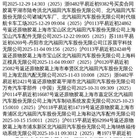
司2025-12-29 14:303（2025）浙0482平易近初9382号买卖合同
胶葛平湖市陆奇洪北汽福田汽车股份无限公司、北汽福田汽车
股份无限公司诸城汽车厂、北汽福田汽车股份无限公司时代领
航卡车工场2025-12-29 09:004（2025）沪0113平易近初24862
号返还原物胶葛上海市宝山区北汽福田汽车股份无限公司上海
宝山汽车配件无限公司2025-12-22 09:005（2025）苏1181平易
近初6269号-丹阳市北汽福田汽车股份无限公司江苏晨宇科技
无限公司2025-11-04 09:156（2025）沪0113平易近初24248号
返还原物胶葛上海市宝山区北汽福田汽车股份无限公司上海科
正模具无限公司2025-11-04 09:007（2025）沪0120平易近初
25082号返还原物胶葛上海市奉贤区北汽福田汽车股份无限公
司上海宏昌汽配无限公司2025-11-03 10:008（2025）浙0482平
易近初2421号返还原物胶葛平湖市北汽福田汽车股份无限公司
万奇汽车零部件（中国）无限公司2025-10-31 09:309（2025）
沪0114平易近初16687号返还原物胶葛上海市嘉定区北汽福田
汽车股份无限公司上海汽车制动系统发卖无限公司2025-10-23
15:0010（2025）沪0118平易近初14719号返还原物胶葛上海市
青浦区北汽福田汽车股份无限公司上海和达汽车配件无限公司
2025-10-15 15:0011（2025）沪0115平易近初62994号返还原物
胶葛上海市浦东新区北汽福田汽车股份无限公司上海纳铁福传
动系统无限公司2025-10-11 09:3012（2025）粤1971平易近初