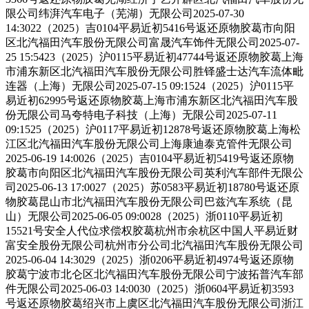
限公司纬湃汽车电子（芜湖）无限公司2025-07-30
14:3022（2025）吉0104平易近初5416号返还原物胶葛市向阳
区北汽福田汽车股份无限公司富晟汽车饰件无限公司2025-07-
25 15:5423（2025）沪0115平易近初47744号返还原物胶葛上海
市浦东新区北汽福田汽车股份无限公司胜铎盛士达汽车流体毗
连器（上海）无限公司2025-07-15 09:1524（2025）沪0115平
易近初62995号返还原物胶葛上海市浦东新区北汽福田汽车股
份无限公司马夸特电子科技（上海）无限公司2025-07-11
09:1525（2025）沪0117平易近初12878号返还原物胶葛上海松
江区北汽福田汽车股份无限公司上海康迪泰克管件无限公司
2025-06-19 14:0026（2025）吉0104平易近初5419号返还原物
胶葛市向阳区北汽福田汽车股份无限公司英利汽车部件无限公
司2025-06-13 17:0027（2025）苏0583平易近初18780号返还原
物胶葛昆山市北汽福田汽车股份无限公司巴兹汽车系统（昆
山）无限公司2025-06-05 09:0028（2025）浙0110平易近初
15521号安全人代位求偿权胶葛杭州市余杭区中国人平易近财
富安全股份无限公司杭州市分公司北汽福田汽车股份无限公司
2025-06-04 14:3029（2025）浙0206平易近初4974号返还原物
胶葛宁波市北仑区北汽福田汽车股份无限公司宁波拓普汽车部
件无限公司2025-06-03 14:0030（2025）浙0604平易近初3593
号返还原物胶葛绍兴市上虞区北汽福田汽车股份无限公司浙江