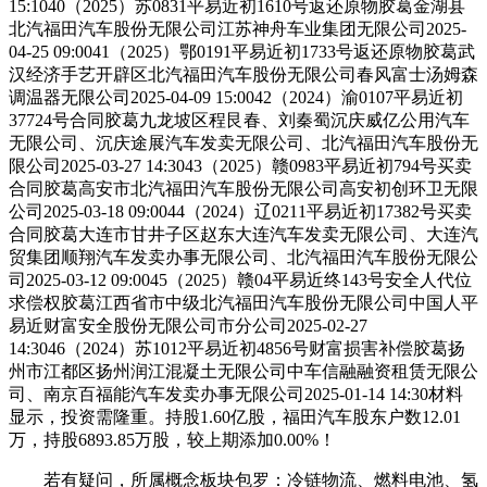
15:1040（2025）苏0831平易近初1610号返还原物胶葛金湖县
北汽福田汽车股份无限公司江苏神舟车业集团无限公司2025-
04-25 09:0041（2025）鄂0191平易近初1733号返还原物胶葛武
汉经济手艺开辟区北汽福田汽车股份无限公司春风富士汤姆森
调温器无限公司2025-04-09 15:0042（2024）渝0107平易近初
37724号合同胶葛九龙坡区程艮春、刘秦蜀沉庆威亿公用汽车
无限公司、沉庆途展汽车发卖无限公司、北汽福田汽车股份无
限公司2025-03-27 14:3043（2025）赣0983平易近初794号买卖
合同胶葛高安市北汽福田汽车股份无限公司高安初创环卫无限
公司2025-03-18 09:0044（2024）辽0211平易近初17382号买卖
合同胶葛大连市甘井子区赵东大连汽车发卖无限公司、大连汽
贸集团顺翔汽车发卖办事无限公司、北汽福田汽车股份无限公
司2025-03-12 09:0045（2025）赣04平易近终143号安全人代位
求偿权胶葛江西省市中级北汽福田汽车股份无限公司中国人平
易近财富安全股份无限公司市分公司2025-02-27
14:3046（2024）苏1012平易近初4856号财富损害补偿胶葛扬
州市江都区扬州润江混凝土无限公司中车信融融资租赁无限公
司、南京百福能汽车发卖办事无限公司2025-01-14 14:30材料
显示，投资需隆重。持股1.60亿股，福田汽车股东户数12.01
万，持股6893.85万股，较上期添加0.00%！
若有疑问，所属概念板块包罗：冷链物流、燃料电池、氢