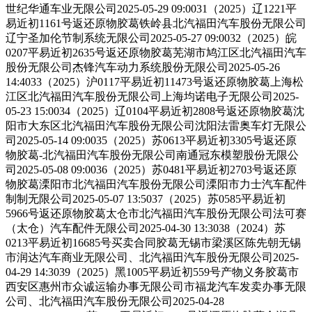
世纪华通车业无限公司2025-05-29 09:0031（2025）辽1221平
易近初1161号返还原物胶葛铁岭县北汽福田汽车股份无限公司
辽宁圣加伦节制系统无限公司2025-05-27 09:0032（2025）皖
0207平易近初2635号返还原物胶葛芜湖市鸠江区北汽福田汽车
股份无限公司杰锋汽车动力系统股份无限公司2025-05-26
14:4033（2025）沪0117平易近初11473号返还原物胶葛上海松
江区北汽福田汽车股份无限公司上海均诺电子无限公司2025-
05-23 15:0034（2025）辽0104平易近初2808号返还原物胶葛沈
阳市大东区北汽福田汽车股份无限公司沈阳法雷奥车灯无限公
司2025-05-14 09:0035（2025）苏0613平易近初3305号返还原
物胶葛-北汽福田汽车股份无限公司南通冠东模塑股份无限公
司2025-05-08 09:0036（2025）苏0481平易近初2703号返还原
物胶葛溧阳市北汽福田汽车股份无限公司溧阳市力士汽车配件
制制无限公司2025-05-07 13:5037（2025）苏0585平易近初
5966号返还原物胶葛太仓市北汽福田汽车股份无限公司法可赛
（太仓）汽车配件无限公司2025-04-30 13:3038（2024）苏
0213平易近初16685号买卖合同胶葛无锡市梁溪区陈先朝无锡
市润达汽车商业无限公司、北汽福田汽车股份无限公司2025-
04-29 14:3039（2025）黑1005平易近初559号产物义务胶葛市
西安区惠州市众诚运输办事无限公司市福龙汽车发卖办事无限
公司、北汽福田汽车股份无限公司2025-04-28